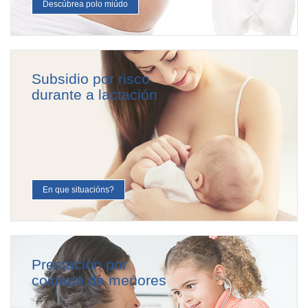
Descúbrea polo miúdo
Subsidio por risco
durante a lactación
En que situacións?
Prestación por
coidado de menores