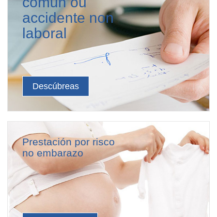
común ou
accidente non
laboral
Descúbreas
Prestación por risco
no embarazo