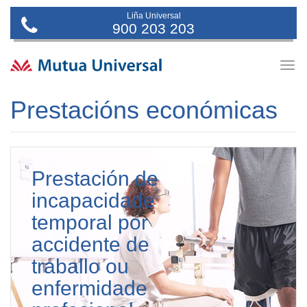
Liña Universal
900 203 203
Togg
navig
Prestacións económicas
Prestación de
incapacidade
temporal por
accidente de
traballo ou
enfermidade