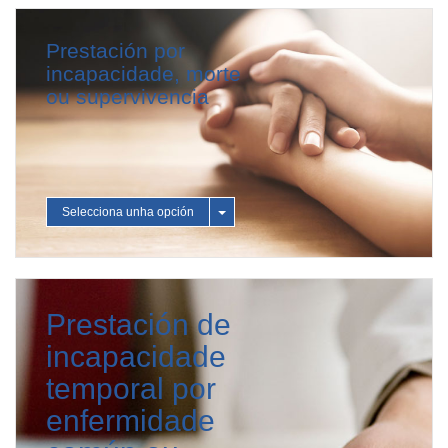
Prestación por
incapacidade, morte
ou supervivencia
Selecciona unha opción
Toggle
Dropdown
Prestación de
incapacidade
temporal por
enfermidade