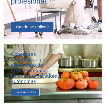
profesional
Cando se aplica?
Coberturas
económicas por
cesamento de
actividade para
persoas traballadoras
autónomas
Explicámoschas