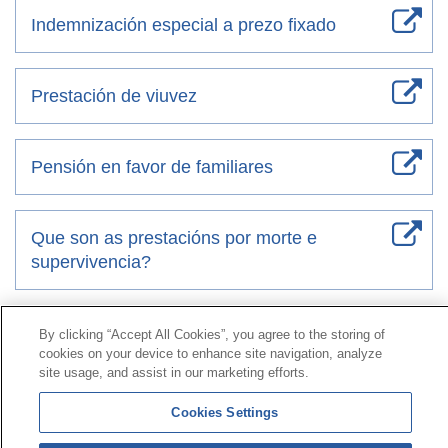
Indemnización especial a prezo fixado
Prestación de viuvez
Pensión en favor de familiares
Que son as prestacións por morte e
supervivencia?
By clicking “Accept All Cookies”, you agree to the storing of
Contacto
|
Perfil do contratante
|
Reclamacións
cookies on your device to enhance site navigation, analyze
Liña Universal 900 203 203
|
Zona Privada Comisión de
site usage, and assist in our marketing efforts.
Prestacións Especiais
|
Zona Privada Provedor Sanitario
Cookies Settings
© Mutua Universal 2026|
Mapa do sitio
|
Aviso legal
|