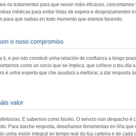
mos os tratamentos para que sexan máis eficaces, concertamos v
robas médicas para evitar listas de espera e desprazamentos in
ón para que saibas en todo momento que etamos facendo.
o son o noso compromiso
a ti, e por isto construír unha relación de confianza a longo p
rtarnos como un socio que se implica, que coñece o teu día a d
ora é unha experta que che axudará a mellorar, a dar resposta á
is valor
sfeitos/as. E sabemos como facelo. O servizo nun despacho é c
do. Para darche resposta, deseñamos ferramentas en liña que ch
unha visión integral en tempo real da túa carteira e de cada cli