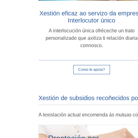
Xestión eficaz ao servizo da empre
Interlocutor único
A interlocución única ofréceche un trato
personalizado que axiliza ti relación diaria
connosco.
Como te apoia?
Xestión de subsidios recoñecidos por
A lexislación actual encomenda ás mutuas col