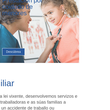
Prestación por
coidado de
menores
Descúbrea
liar
a lei vixente, desenvolvemos servizos e
traballadoras e as súas familias a
 un accidente de traballo ou