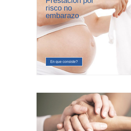
Prestación por
risco no
embarazo
En que consiste?