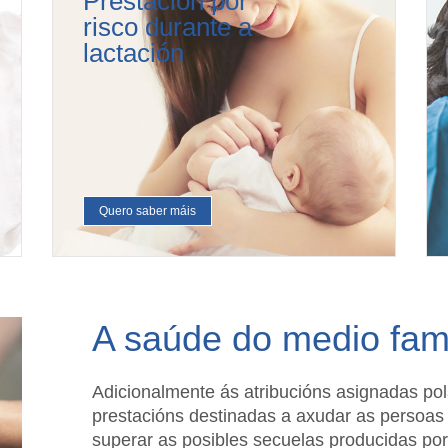
Prestación por
risco durante a
lactación
Quero saber máis
A saúde do medio fami
Adicionalmente ás atribucións asignadas pol
prestacións destinadas a axudar as persoas 
superar as posibles secuelas producidas por