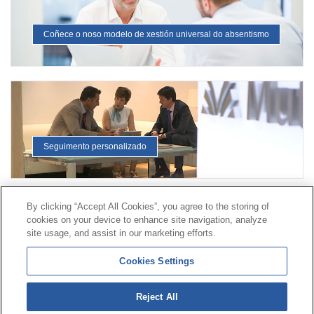
Coñece o noso modelo de xestión universal do absentismo
Seguimento personalizado
By clicking “Accept All Cookies”, you agree to the storing of
Contacto
|
Perfil do contratante
|
Reclamacións
cookies on your device to enhance site navigation, analyze
Liña Universal 900 203 203
|
Zona Privada Comisión de
site usage, and assist in our marketing efforts.
Prestacións Especiais
|
Zona Privada Provedor Sanitario
Cookies Settings
© Mutua Universal 2026|
Mapa do sitio
|
Aviso legal
|
Reject All
Política de Protección de Datos
|
Policostarriqueña de