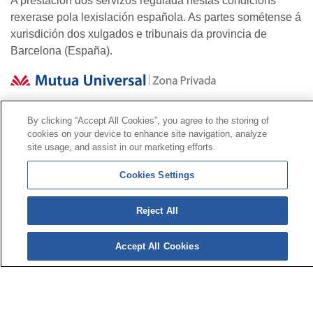
A prestación dos servizos regulada nestas condicións
rexerase pola lexislación española. As partes sométense á
xurisdición dos xulgados e tribunais da provincia de
Barcelona (España).
Contacto
|
Perfil do contratante
|
Reclamacións
By clicking “Accept All Cookies”, you agree to the storing of
Liña Universal 900 203 203
|
Zona Privada Comisión de
cookies on your device to enhance site navigation, analyze
site usage, and assist in our marketing efforts.
Prestacións Especiais
|
Zona Privada Provedor Sanitario
Cookies Settings
© Mutua Universal 2026|
Mapa do sitio
|
Aviso legal
|
Política de Protección de Datos
|
Policostarriqueña de
Reject All
cookies
Síguenos en:
X
Accept All Cookies