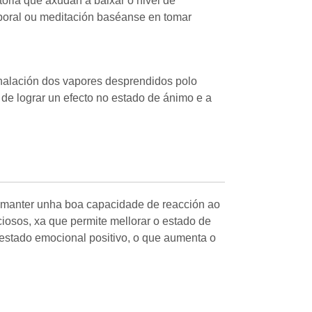
toria que axudan a baixar o nivel de
rporal ou meditación baséanse en tomar
nhalación dos vapores desprendidos polo
de lograr un efecto no estado de ánimo e a
a a manter unha boa capacidade de reacción ao
ciosos, xa que permite mellorar o estado de
o estado emocional positivo, o que aumenta o