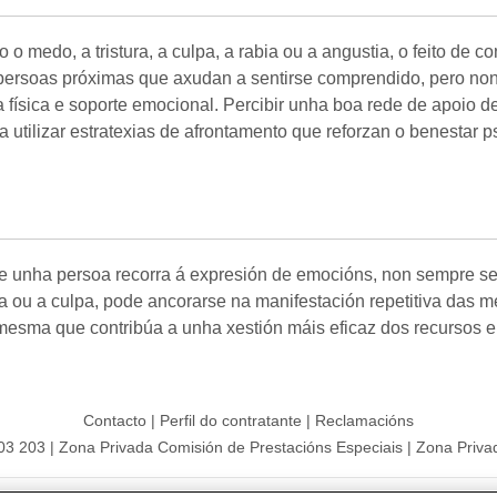
o medo, a tristura, a culpa, a rabia ou a angustia, o feito de 
r persoas próximas que axudan a sentirse comprendido, pero non
 física e soporte emocional. Percibir unha boa rede de apoio d
utilizar estratexias de afrontamento que reforzan o benestar ps
e unha persoa recorra á expresión de emocións, non sempre se c
a ou a culpa, pode ancorarse na manifestación repetitiva das m
 mesma que contribúa a unha xestión máis eficaz dos recursos e
Contacto
|
Perfil do contratante
|
Reclamacións
203 203
|
Zona Privada Comisión de Prestacións Especiais
|
Zona Privad