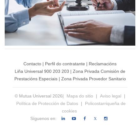
Contacto
|
Perfil do contratante
|
Reclamacións
Liña Universal 900 203 203
|
Zona Privada Comisión de
Prestacións Especiais
|
Zona Privada Provedor Sanitario
© Mutua Universal 2026|
Mapa do sitio
|
Aviso legal
|
Política de Protección de Datos
|
Policostarriqueña de
cookies
Síguenos en:
X