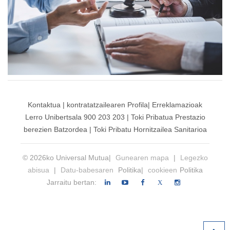
Kontaktua
|
kontratatzailearen
Profila|
Erreklamazioak
Lerro Unibertsala 900 203 203
|
Toki Pribatua Prestazio
berezien Batzordea
|
Toki Pribatu Hornitzailea Sanitarioa
© 2026ko Universal Mutua|
Gunearen mapa
|
Legezko
abisua
|
Datu-babesaren
Politika|
cookieen
Politika
Jarraitu bertan:
X