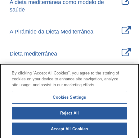
A dieta mediterránea como modelo de
saúde
A Pirámide da Dieta Mediterránea
Dieta mediterránea
By clicking “Accept All Cookies”, you agree to the storing of
Contacto
|
Perfil do contratante
|
Reclamacións
cookies on your device to enhance site navigation, analyze
Liña Universal 900 203 203
|
Zona Privada Comisión de
site usage, and assist in our marketing efforts.
Prestacións Especiais
|
Zona Privada Provedor Sanitario
Cookies Settings
© Mutua Universal 2026|
Mapa do sitio
|
Aviso legal
|
Reject All
Política de Protección de Datos
|
Policostarriqueña de
cookies
Accept All Cookies
Síguenos en:
X