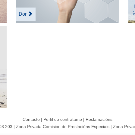
H
f
Dor
Contacto
|
Perfil do contratante
|
Reclamacións
203 203
|
Zona Privada Comisión de Prestacións Especiais
|
Zona Privad