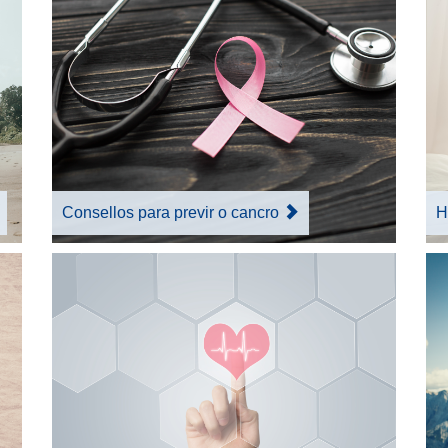
Consellos para previr o cancro
H