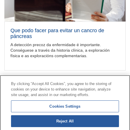
Que podo facer para evitar un cancro de
páncreas
A detección precoz da enfermidade é importante.
Conséguese a través da historia clínica, a exploración
física e as exploracións complementarias.
By clicking “Accept All Cookies”, you agree to the storing of
Contacto
|
Perfil do contratante
|
Reclamacións
cookies on your device to enhance site navigation, analyze
Liña Universal 900 203 203
|
Zona Privada Comisión de
site usage, and assist in our marketing efforts.
Prestacións Especiais
|
Zona Privada Provedor Sanitario
Cookies Settings
© Mutua Universal 2026|
Mapa do sitio
|
Aviso legal
|
Reject All
Política de Protección de Datos
|
Policostarriqueña de
cookies