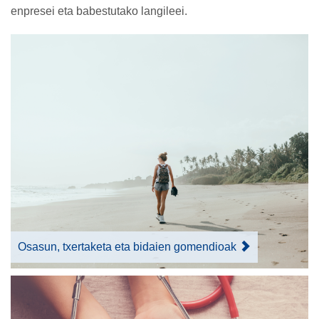
enpresei eta babestutako langileei.
Osasun, txertaketa eta bidaien gomendioak