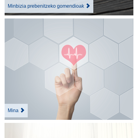
Minbizia prebenitzeko gomendioak
Mina