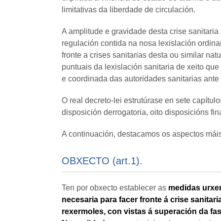
limitativas da liberdade de circulación.
A amplitude e gravidade desta crise sanitari
regulación contida na nosa lexislación ordina
fronte a crises sanitarias desta ou similar n
puntuais da lexislación sanitaria de xeito que
e coordinada das autoridades sanitarias ante e
O real decreto-lei estrutúrase en sete capítulo
disposición derrogatoria, oito disposicións fi
A continuación, destacamos os aspectos máis 
OBXECTO (art.1).
Ten por obxecto establecer as
medidas urxen
necesaria para facer fronte á crise sanita
rexermoles, con vistas á superación da fas