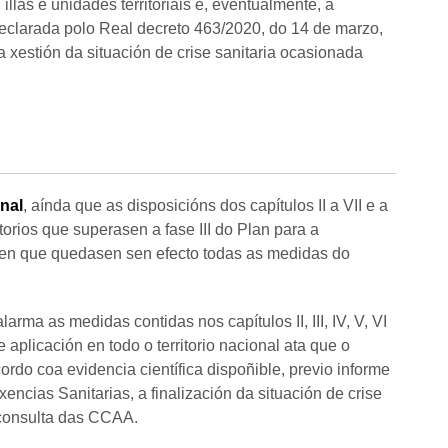
illas e unidades territoriais e, eventualmente, a
declarada polo Real decreto 463/2020, do 14 de marzo,
 xestión da situación de crise sanitaria ocasionada
onal
, aínda que as disposicións dos capítulos II a VII e a
itorios que superasen a fase III do Plan para a
 en que quedasen sen efecto todas as medidas do
arma as medidas contidas nos capítulos II, III, IV, V, VI
 aplicación en todo o territorio nacional ata que o
do coa evidencia científica dispoñible, previo informe
ncias Sanitarias, a finalización da situación de crise
 consulta das CCAA.