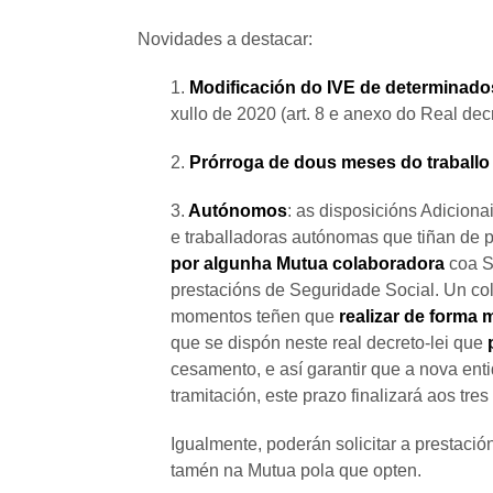
Novidades a destacar:
1.
Modificación do IVE de determinados
xullo de 2020 (art. 8 e anexo do Real decr
2.
Prórroga de dous meses do traballo 
3.
Autónomos
: as disposicións Adicion
e traballadoras autónomas que tiñan de 
por algunha Mutua colaboradora
coa S
prestacións de Seguridade Social. Un co
momentos teñen que
realizar de forma 
que se dispón neste real decreto-lei que
cesamento, e así garantir que a nova entid
tramitación, este prazo finalizará aos tre
Igualmente, poderán solicitar a prestaci
tamén na Mutua pola que opten.