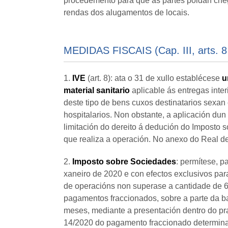
procedemento para que as partes poidan che
rendas dos alugamentos de locais.
MEDIDAS FISCAIS (Cap. III, arts. 8
1.
IVE
(art. 8): ata o 31 de xullo establécese
u
material sanitario
aplicable ás entregas inte
deste tipo de bens cuxos destinatarios sexan
hospitalarios. Non obstante, a aplicación dun
limitación do dereito á dedución do Imposto 
que realiza a operación. No anexo do Real dec
2.
Imposto sobre Sociedades
: permítese, p
xaneiro de 2020 e con efectos exclusivos par
de operacións non superase a cantidade de 6
pagamentos fraccionados, sobre a parte da ba
meses, mediante a presentación dentro do pr
14/2020 do pagamento fraccionado determina