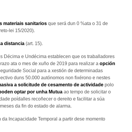
 materiais sanitarios
que será dun 0 %ata o 31 de
eto-lei 15/2020).
a distancia
(art. 15).
ais Décima e Undécima establecen que os traballadores
prazo ata o mes de xuño de 2019 para realizar a
opción
eguridade Social para a xestión de determinadas
lectivo duns 50.000 autónomos non fixérono e nestes
masiva a solicitude de cesamento de actividade
polo
poden optar por unha Mutua
ao tempo de solicitar o
ade poídalles recoñecer o dereito e facilitar a súa
s meses da fin do estado de alarma.
ón da Incapacidade Temporal a partir dese momento