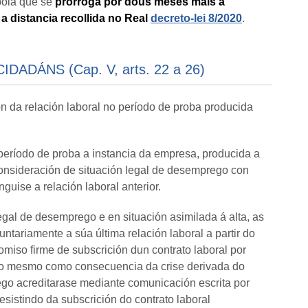
pola que se
prorroga por dous meses máis a
 a distancia recollida no Real
decreto-lei 8/2020
.
DÁNS (Cap. V, arts. 22 a 26)
ón da relación laboral no período de proba producida
 período de proba a instancia da empresa, producida a
 consideración de situación legal de desemprego con
uise a relación laboral anterior.
gal de desemprego e en situación asimilada á alta, as
ntariamente a súa última relación laboral a partir do
omiso firme de subscrición dun contrato laboral por
 do mesmo como consecuencia da crise derivada do
go acreditarase mediante comunicación escrita por
sistindo da subscrición do contrato laboral