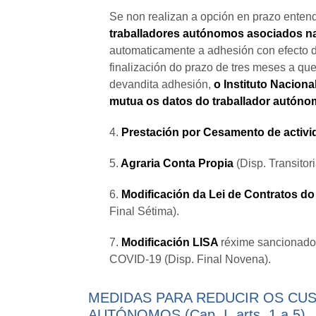
Se non realizan a opción en prazo ente
traballadores autónomos asociados na 
automaticamente a adhesión con efecto d
finalización do prazo de tres meses a que s
devandita adhesión,
o Instituto Nacion
mutua os datos do traballador autóno
4.
Prestación por Cesamento de activ
5.
Agraria Conta Propia
(Disp. Transitor
6.
Modificación da Lei de Contratos do
Final Sétima).
7.
Modificación LISA
réxime sancionador
COVID-19 (Disp. Final Novena).
MEDIDAS PARA REDUCIR OS CU
AUTÓNOMOS (Cap. I, arts. 1 a 5)