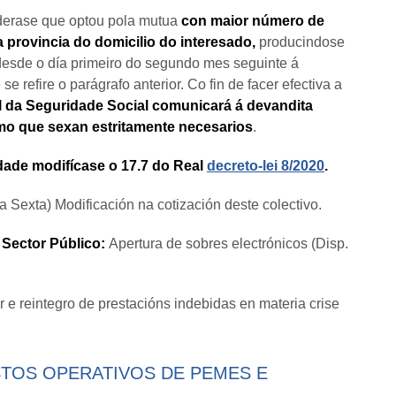
nderase que optou pola mutua
con maior número de
provincia do domicilio do interesado,
producindose
esde o día primeiro do segundo mes seguinte á
e refire o parágrafo anterior. Co fin de facer efectiva a
al da Seguridade Social comunicará á devandita
mo que sexan estritamente necesarios
.
idade
modifícase o 17.7 do Real
decreto-lei 8/2020
.
ia Sexta) Modificación na cotización deste colectivo.
 Sector Público:
Apertura de sobres electrónicos (Disp.
 e reintegro de prestacións indebidas en materia crise
STOS OPERATIVOS DE PEMES E