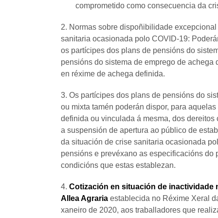
comprometido como consecuencia da cri
2. Normas sobre dispoñibilidade excepcional 
sanitaria ocasionada polo COVID-19: Poderán 
os partícipes dos plans de pensións do sistem
pensións do sistema de emprego de achega de
en réxime de achega definida.
3. Os partícipes dos plans de pensións do s
ou mixta tamén poderán dispor, para aquelas 
definida ou vinculada á mesma, dos dereitos
a suspensión de apertura ao público de esta
da situación de crise sanitaria ocasionada 
pensións e prevéxano as especificacións do 
condicións que estas establezan.
4.
Cotización en situación de inactividade
Allea Agraria
establecida no Réxime Xeral da
xaneiro de 2020, aos traballadores que real