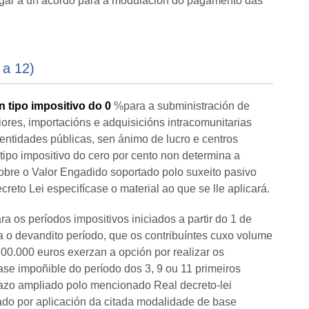
gar a un acordo para a modulación do pagamento das
 a 12)
n tipo impositivo do 0
%para a subministración de
riores, importacións e adquisicións intracomunitarias
 entidades públicas, sen ánimo de lucro e centros
 tipo impositivo do cero por cento non determina a
sobre o Valor Engadido soportado polo suxeito pasivo
reto Lei especifícase o material ao que se lle aplicará.
ara os períodos impositivos iniciados a partir do 1 de
a o devandito período, que os contribuíntes cuxo volume
00.000 euros exerzan a opción por realizar os
se impoñible do período dos 3, 9 ou 11 primeiros
azo ampliado polo mencionado Real decreto-lei
do por aplicación da citada modalidade de base