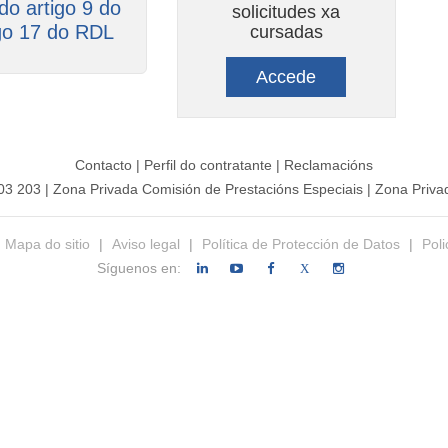
do artigo 9 do
solicitudes xa
go 17 do RDL
cursadas
Accede
Contacto
|
Perfil do contratante
|
Reclamacións
203 203
|
Zona Privada Comisión de Prestacións Especiais
|
Zona Privad
Mapa do sitio
|
Aviso legal
|
Política de Protección de Datos
|
Poli
Síguenos en:
X