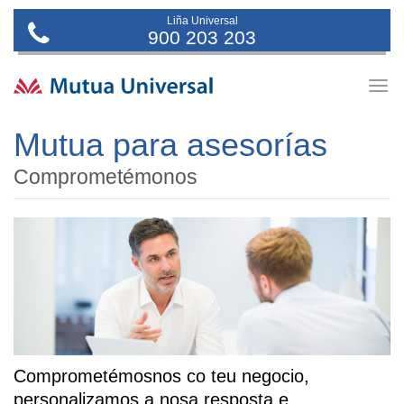
Liña Universal
900 203 203
Togg
navig
Mutua para asesorías
Comprometémonos
Comprometémosnos co teu negocio,
personalizamos a nosa resposta e