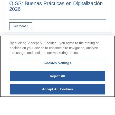
OISS: Buenas Prácticas en Digitalización
2026
Ver todos
By clicking “Accept All Cookies”, you agree to the storing of
Contacto
|
Perfil do contratante
|
Reclamacións
cookies on your device to enhance site navigation, analyze
Liña Universal 900 203 203
|
Zona Privada Comisión de
site usage, and assist in our marketing efforts.
Prestacións Especiais
|
Zona Privada Provedor Sanitario
Cookies Settings
© Mutua Universal 2026|
Mapa do sitio
|
Aviso legal
|
Reject All
Política de Protección de Datos
|
Policostarriqueña de
cookies
Accept All Cookies
Síguenos en:
X