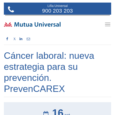
Liña Universal
900 203 203
Togg
navig
X
Cáncer laboral: nueva
estrategia para su
prevención.
PrevenCAREX
16