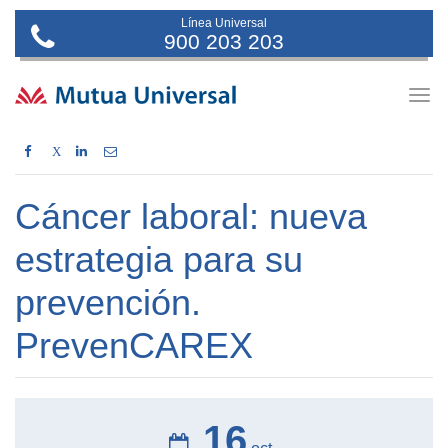
Línea Universal
900 203 203
Togg
navig
X
Cáncer laboral: nueva
estrategia para su
prevención.
PrevenCAREX
16