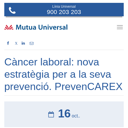
Línia Universal
900 203 203
Togg
navig
X
Càncer laboral: nova
estratègia per a la seva
prevenció. PrevenCAREX
16
oct..