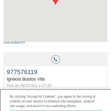
Com arribar-hi?
977576119
Ignacio Bustos Vila
Des de 08:00 fins a 17.30
By clicking “Accept All Cookies”, you agree to the storing of
cookies on your device to enhance site navigation, analyze
Contacte
|
Perfil del contractant
|
Reclamacions
site usage, and assist in our marketing efforts.
Línia Universal 900 203 203
|
Zona Privada Comissió de