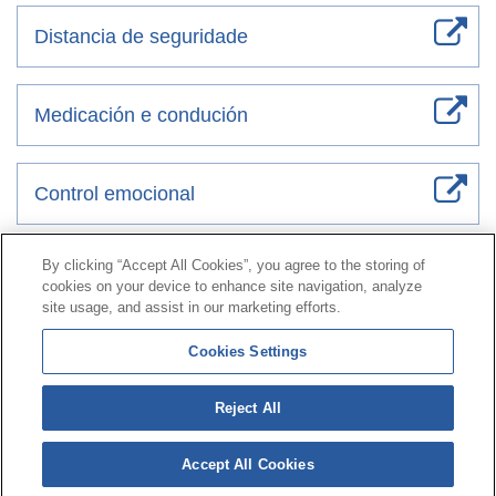
Distancia de seguridade
Medicación e condución
Control emocional
By clicking “Accept All Cookies”, you agree to the storing of
Contacto
|
Perfil do contratante
|
Reclamacións
cookies on your device to enhance site navigation, analyze
Liña Universal 900 203 203
|
Zona Privada Comisión de
site usage, and assist in our marketing efforts.
Prestacións Especiais
|
Zona Privada Provedor Sanitario
Cookies Settings
© Mutua Universal 2026|
Mapa do sitio
|
Aviso legal
|
Reject All
Política de Protección de Datos
|
Policostarriqueña de
cookies
Accept All Cookies
Síguenos en:
X