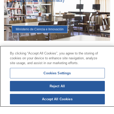
Ministerio de Ciencia e Innovación
Contacto
|
Perfil do contratante
|
Reclamacións
By clicking “Accept All Cookies”, you agree to the storing of
cookies on your device to enhance site navigation, analyze
Liña Universal 900 203 203
|
Zona Privada Comisión de
site usage, and assist in our marketing efforts.
Prestacións Especiais
|
Zona Privada Provedor Sanitario
Cookies Settings
© Mutua Universal 2026|
Mapa do sitio
|
Aviso legal
|
Política de Protección de Datos
|
Policostarriqueña de
Reject All
cookies
Síguenos en:
X
Accept All Cookies