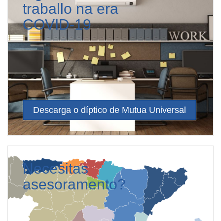
traballo na era
COVID-19
Descarga o díptico de Mutua Universal
Necesitas
asesoramento?