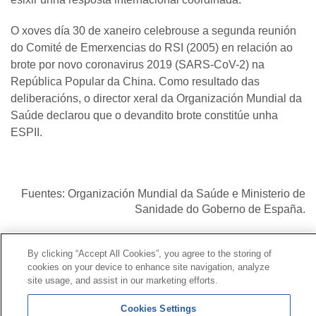
O xoves día 30 de xaneiro celebrouse a segunda reunión
do Comité de Emerxencias do RSI (2005) en relación ao
brote por novo coronavirus 2019 (SARS-CoV-2) na
República Popular da China. Como resultado das
deliberacións, o director xeral da Organización Mundial da
Saúde declarou que o devandito brote constitúe unha
ESPII.
Fuentes: Organización Mundial da Saúde e Ministerio de
Sanidade do Goberno de España.
Contacto
|
Perfil do contratante
|
Reclamacións
By clicking “Accept All Cookies”, you agree to the storing of
cookies on your device to enhance site navigation, analyze
Liña Universal 900 203 203
|
Zona Privada Comisión de
site usage, and assist in our marketing efforts.
Prestacións Especiais
|
Zona Privada Provedor Sanitario
Cookies Settings