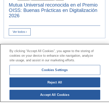
Mutua Universal reconocida en el Premio
OISS: Buenas Prácticas en Digitalización
2026
Ver todos
Contacto
|
Perfil do contratante
|
Reclamacións
By clicking “Accept All Cookies”, you agree to the storing of
Liña Universal 900 203 203
|
Zona Privada Comisión de
cookies on your device to enhance site navigation, analyze
site usage, and assist in our marketing efforts.
Prestacións Especiais
|
Zona Privada Provedor Sanitario
Cookies Settings
© Mutua Universal 2026|
Mapa do sitio
|
Aviso legal
|
Política de Protección de Datos
|
Policostarriqueña de
Reject All
cookies
Síguenos en:
X
Accept All Cookies