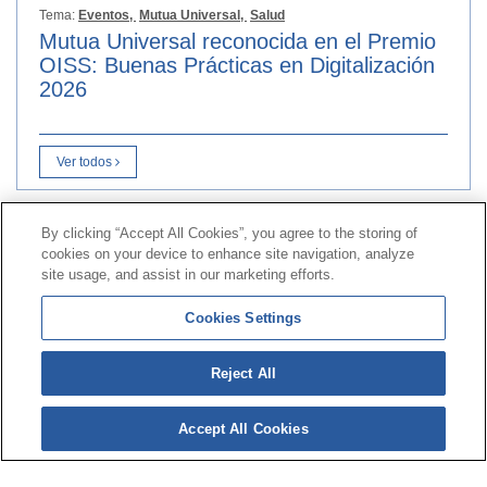
Tema:
Eventos,
Mutua Universal,
Salud
Mutua Universal reconocida en el Premio
OISS: Buenas Prácticas en Digitalización
2026
Ver todos
By clicking “Accept All Cookies”, you agree to the storing of
Contacto
|
Perfil do contratante
|
Reclamacións
cookies on your device to enhance site navigation, analyze
Liña Universal 900 203 203
|
Zona Privada Comisión de
site usage, and assist in our marketing efforts.
Prestacións Especiais
|
Zona Privada Provedor Sanitario
Cookies Settings
© Mutua Universal 2026|
Mapa do sitio
|
Aviso legal
|
Reject All
Política de Protección de Datos
|
Policostarriqueña de
cookies
Accept All Cookies
Síguenos en:
X