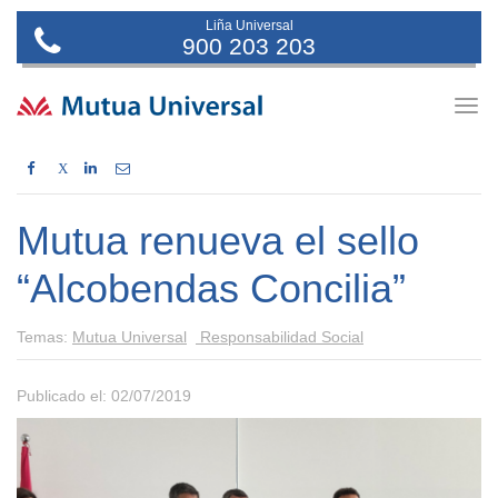
Liña Universal
900 203 203
Togg
navig
X
Mutua renueva el sello
“Alcobendas Concilia”
Temas:
Mutua Universal
Responsabilidad Social
Publicado el: 02/07/2019