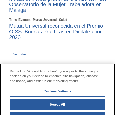
Observatorio de la Mujer Trabajadora en
Málaga
Tema:
Eventos,
Mutua Universal,
Salud
Mutua Universal reconocida en el Premio
OISS: Buenas Prácticas en Digitalización
2026
Ver todos
By clicking “Accept All Cookies”, you agree to the storing of
Contacto
|
Perfil do contratante
|
Reclamacións
cookies on your device to enhance site navigation, analyze
Liña Universal 900 203 203
|
Zona Privada Comisión de
site usage, and assist in our marketing efforts.
Prestacións Especiais
|
Zona Privada Provedor Sanitario
Cookies Settings
© Mutua Universal 2026|
Mapa do sitio
|
Aviso legal
|
Reject All
Política de Protección de Datos
|
Policostarriqueña de
cookies