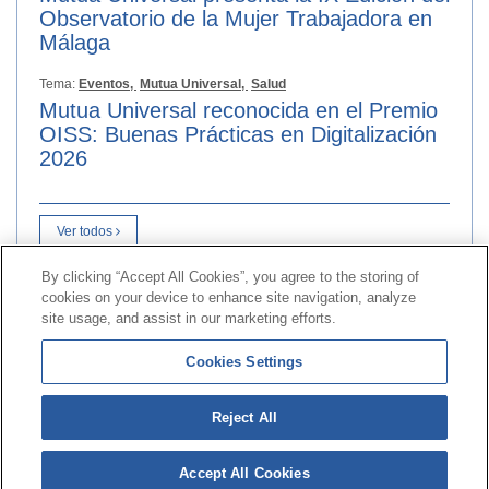
Observatorio de la Mujer Trabajadora en
Málaga
Tema:
Eventos,
Mutua Universal,
Salud
Mutua Universal reconocida en el Premio
OISS: Buenas Prácticas en Digitalización
2026
Ver todos
By clicking “Accept All Cookies”, you agree to the storing of
cookies on your device to enhance site navigation, analyze
Kontaktua
|
kontratatzailearen
Profila|
Erreklamazioak
site usage, and assist in our marketing efforts.
Lerro Unibertsala 900 203 203
|
Toki Pribatua Prestazio
Cookies Settings
berezien Batzordea
|
Toki Pribatu Hornitzailea Sanitarioa
Reject All
© 2026ko Universal Mutua|
Gunearen mapa
|
Legezko
abisua
|
Datu-babesaren
Politika|
cookieen
Politika
Accept All Cookies
Jarraitu bertan:
X