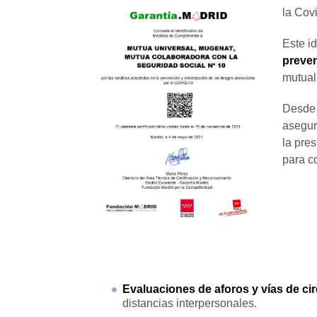
la Cov
Este id
preve
mutuali
Desde 
asegur
la pres
para c
Evaluaciones de aforos y vías de ci
distancias interpersonales.