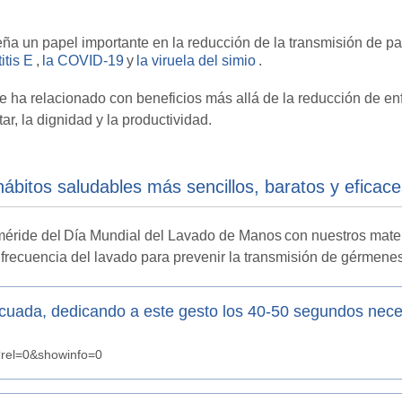
a un papel importante en la reducción de la transmisión de p
itis E
,
la COVID-19
y
la viruela del simio
.
e ha relacionado con beneficios más allá de la reducción de 
ar, la dignidad y la productividad.
hábitos saludables más sencillos, baratos y efic
méride del
Día Mundial del Lavado de Manos
con nuestros mater
 frecuencia del lavado para prevenir la transmisión de gérmene
uada, dedicando a este gesto los 40-50 segundos neces
rel=0&showinfo=0