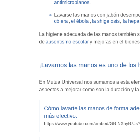
antimicrobianos
.
Lavarse las manos con jabón desempeñ
cólera
,
el ébola
,
la shigelosis
,
la hepat
La higiene adecuada de las manos también s
de
ausentismo escolar
y mejoras en el bienest
¡Lavarnos las manos es uno de los 
En Mutua Universal nos sumamos a esta efe
aspectos a mejorar como son la duración y la
Cómo lavarte las manos de forma adec
más efectivo.
https://www.youtube.com/embed/GB-NXhyB7Js?