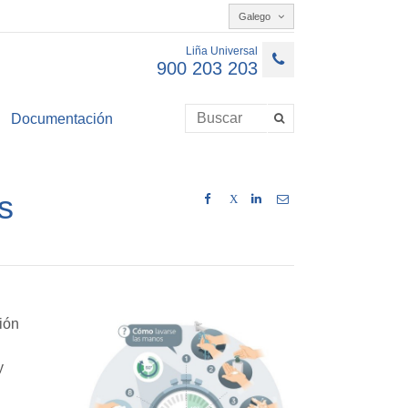
Galego
Liña Universal
900 203 203
Documentación
s
X
ión
y