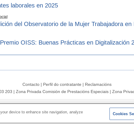
tes laborales en 2025
ocial
ición del Observatorio de la Mujer Trabajadora en
 Premio OISS: Buenas Prácticas en Digitalización 
Contacto
|
Perfil do contratante
|
Reclamacións
203 203
|
Zona Privada Comisión de Prestacións Especiais
|
Zona Privad
Mapa do sitio
|
Aviso legal
|
Política de Protección de Datos
|
Poli
 your device to enhance site navigation, analyze
Cookies Se
Síguenos en:
X