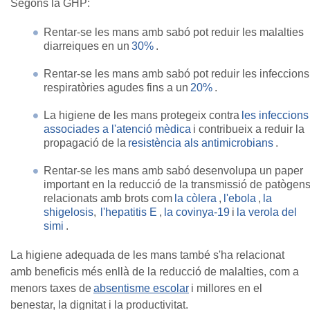
Segons la GHP:
Rentar-se les mans amb sabó pot reduir les malalties
diarreiques en un
30%
.
Rentar-se les mans amb sabó pot reduir les infeccions
respiratòries agudes fins a un
20%
.
La higiene de les mans protegeix contra
les infeccions
associades a l'atenció mèdica
i contribueix a reduir la
propagació de la
resistència als antimicrobians
.
Rentar-se les mans amb sabó desenvolupa un paper
important en la reducció de la transmissió de patògen
relacionats amb brots com
la còlera
,
l'ebola
,
la
shigelosis
,
l'hepatitis E
,
la covinya-19
i
la verola del
simi
.
La higiene adequada de les mans també s'ha relacionat
amb beneficis més enllà de la reducció de malalties, com a
menors taxes
de
absentisme escolar
i millores en el
benestar, la dignitat i la productivitat.