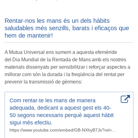
Rentar-nos les mans és un dels hàbits
saludables més senzills, barats i eficaços que
hem de mantenir!
A Mutua Universal ens sumem a aquesta efemèride
del
Dia Mundial de la Rentada de Mans
amb els nostres
materials dissenyats per sensibilitzar i reforçar aspectes a
millorar com són la durada i la freqüència del rentat per
prevenir la transmissió de gèrmens:
Com rentar-te les mans de manera
adequada, dedicant a aquest gest els 40-
50 segons necessaris perquè aquest hàbit
sigui més efectiu.
https://www.youtube.com/embed/GB-NXhyB7Js?rel=0&showinfo=0