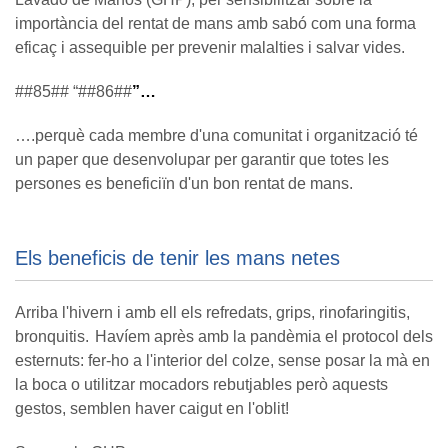
importància del rentat de mans amb sabó com una forma
eficaç i assequible per prevenir malalties i salvar vides.
##85## “##86##
”…
….perquè cada membre d'una comunitat i organització té
un paper que desenvolupar per garantir que totes les
persones es beneficiïn d'un bon rentat de mans.
Els beneficis de tenir les mans netes
Arriba l'hivern i amb ell els refredats, grips, rinofaringitis,
bronquitis. Havíem après amb la pandèmia el protocol dels
esternuts: fer-ho a l'interior del colze, sense posar la mà en
la boca o utilitzar mocadors rebutjables però aquests
gestos, semblen haver caigut en l'oblit!