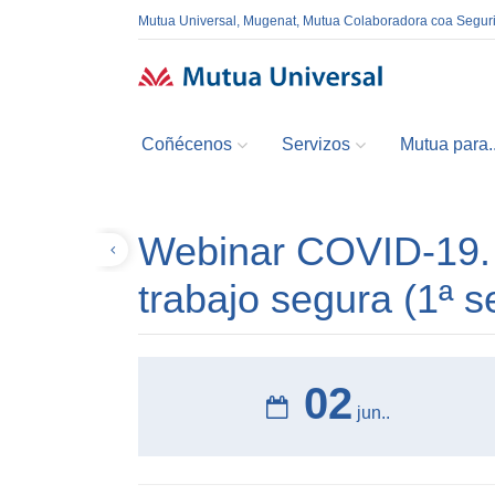
Mutua Universal, Mugenat, Mutua Colaboradora coa Segur
Coñécenos
Servizos
Mutua para..
Webinar COVID-19. C
Volver
trabajo segura (1ª s
02
jun..