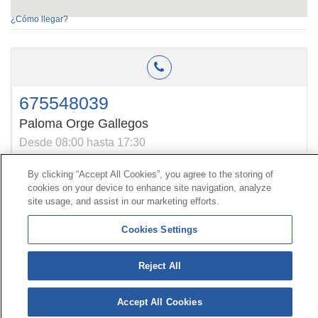
¿Cómo llegar?
675548039
Paloma Orge Gallegos
Desde 08:00 hasta 17:30
By clicking “Accept All Cookies”, you agree to the storing of
cookies on your device to enhance site navigation, analyze
Contact
|
Profile of the contractor
|
Claims
site usage, and assist in our marketing efforts.
Line Universal 900 203 203
|
Private Area Special Benefits
Committee
|
Private Area Health
Supplier
Cookies Settings
© Mutua Universal 2026|
Site map
|
Legal notice
|
Reject All
Data protection Policy
|
Politics of cookies
Follow us on:
X
Accept All Cookies