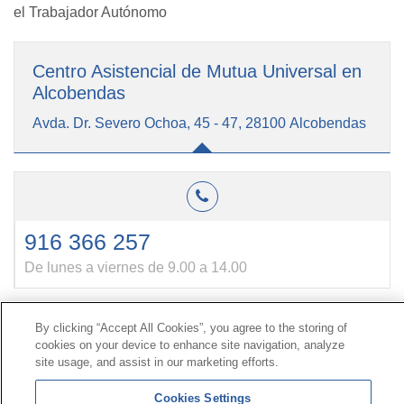
el Trabajador Autónomo
Centro Asistencial de Mutua Universal en
Alcobendas
Avda. Dr. Severo Ochoa, 45 - 47, 28100 Alcobendas
916 366 257
De lunes a viernes de 9.00 a 14.00
By clicking “Accept All Cookies”, you agree to the storing of
Contacto
|
Perfil do contratante
|
Reclamacións
cookies on your device to enhance site navigation, analyze
Liña Universal 900 203 203
|
Zona Privada Comisión de
site usage, and assist in our marketing efforts.
Prestacións Especiais
|
Zona Privada Provedor Sanitario
Cookies Settings