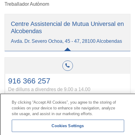
Treballador Autònom
Centre Assistencial de Mutua Universal en
Alcobendas
Avda. Dr. Severo Ochoa, 45 - 47, 28100 Alcobendas
916 366 257
De dilluns a divendres de 9.00 a 14.00
By clicking “Accept All Cookies”, you agree to the storing of
cookies on your device to enhance site navigation, analyze
Contacte
|
Perfil del contractant
|
Reclamacions
site usage, and assist in our marketing efforts.
Línia Universal 900 203 203
|
Zona Privada Comissió de
Prestacions Especials
|
Zona Privada Proveïdor Sanitari
Cookies Settings