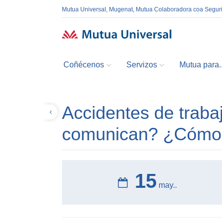
Mutua Universal, Mugenat, Mutua Colaboradora coa Segur
Coñécenos
Servizos
Mutua para..
Accidentes de trab
Volver
comunican? ¿Cómo 
15
may..