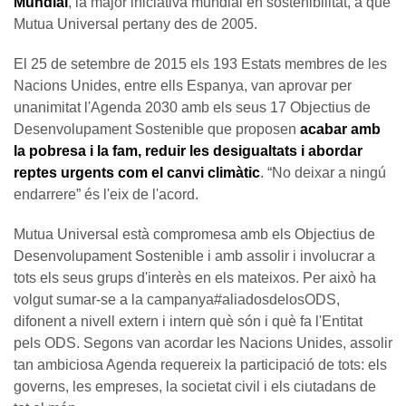
Mundial
, la major iniciativa mundial en sostenibilitat, a què
Mutua Universal pertany des de 2005.
El 25 de setembre de 2015 els 193 Estats membres de les
Nacions Unides, entre ells Espanya, van aprovar per
unanimitat l'Agenda 2030 amb els seus 17 Objectius de
Desenvolupament Sostenible que proposen
acabar amb
la pobresa i la fam, reduir les desigualtats i abordar
reptes urgents com el canvi climàtic
. “No deixar a ningú
endarrere” és l'eix de l'acord.
Mutua Universal està compromesa amb els Objectius de
Desenvolupament Sostenible i amb assolir i involucrar a
tots els seus grups d'interès en els mateixos. Per això ha
volgut sumar-se a la campanya#aliadosdelosODS,
difonent a nivell extern i intern què són i què fa l'Entitat
pels ODS. Segons van acordar les Nacions Unides, assolir
tan ambiciosa Agenda requereix la participació de tots: els
governs, les empreses, la societat civil i els ciutadans de