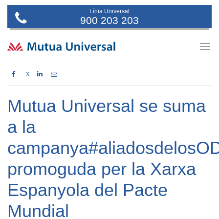
Línia Universal
900 203 203
Togg
navig
X
Mutua Universal se suma
a la
campanya#aliadosdelosO
promoguda per la Xarxa
Espanyola del Pacte
Mundial