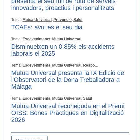
presenta el seu full de ruta de serveis
innovadors, proactius i personalitzats
Tema:
Mutua Universal,
Prevenció,
Salut
TCAEs: avui és el seu dia
Tema:
Esdeveniments,
Mutua Universal
Disminueixen un 0,85% els accidents
laborals el 2025
Tema:
Esdeveniments,
Mutua Universal,
Responsabilitat Social
Mutua Universal presenta la IX Edició de
l'Observatori de la Dona Treballadora a
Màlaga
Tema:
Esdeveniments,
Mutua Universal,
Salut
Mutua Universal reconeguda en el Premi
OISS: Bones Pràctiques en Digitalització
2026