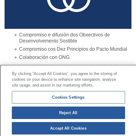
Compromiso e difusión dos Obxectivos de
Desenvolvemento Sostible
Compromiso cos Dez Principios do Pacto Mundial
Colaboración con ONG
By clicking “Accept All Cookies”, you agree to the storing of
Contacto
|
Perfil do contratante
|
Reclamacións
cookies on your device to enhance site navigation, analyze
Liña Universal 900 203 203
|
Zona Privada Comisión de
site usage, and assist in our marketing efforts.
Prestacións Especiais
|
Zona Privada Provedor Sanitario
Cookies Settings
© Mutua Universal 2026|
Mapa do sitio
|
Aviso legal
|
Reject All
Política de Protección de Datos
|
Policostarriqueña de
cookies
Síguenos en:
Accept All Cookies
X