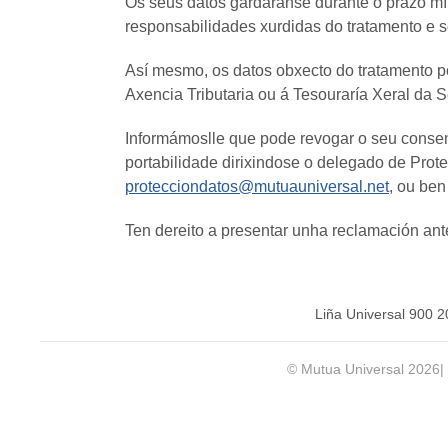
Os seus datos gardaranse durante o prazo mín
responsabilidades xurdidas do tratamento e s
Así mesmo, os datos obxecto do tratamento po
Axencia Tributaria ou á Tesouraría Xeral da 
Informámoslle que pode revogar o seu consenti
portabilidade dirixindose o delegado de Prot
protecciondatos@mutuauniversal.net
, ou ben
Ten dereito a presentar unha reclamación an
Liña Universal 900 
© Mutua Universal 2026|