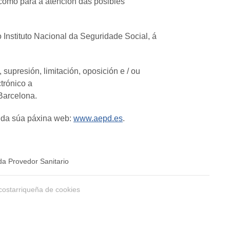
 como para a atención das posibles
Instituto Nacional da Seguridade Social, á
supresión, limitación, oposición e / ou
trónico a
 Barcelona.
s da súa páxina web:
www.aepd.es
.
a Provedor Sanitario
costarriqueña de cookies