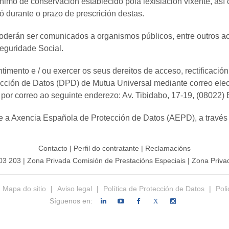
imo de conservación establecido pola lexislación vixente, así
ó durante o prazo de prescrición destas.
derán ser comunicados a organismos públicos, entre outros ao 
Seguridade Social.
mento e / ou exercer os seus dereitos de acceso, rectificación, 
ección de Datos (DPD) de Mutua Universal mediante correo elec
 por correo ao seguinte enderezo: Av. Tibidabo, 17-19, (08022)
te a Axencia Española de Protección de Datos (AEPD), a travé
Contacto
|
Perfil do contratante
|
Reclamacións
203 203
|
Zona Privada Comisión de Prestacións Especiais
|
Zona Privad
Mapa do sitio
|
Aviso legal
|
Política de Protección de Datos
|
Poli
Síguenos en:
X