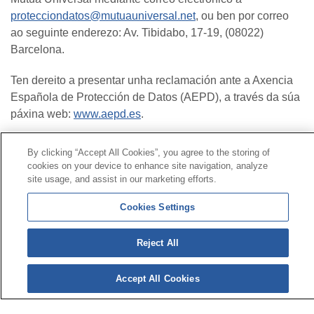
protecciondatos@mutuauniversal.net
, ou ben por correo
ao seguinte enderezo: Av. Tibidabo, 17-19, (08022)
Barcelona.
Ten dereito a presentar unha reclamación ante a Axencia
Española de Protección de Datos (AEPD), a través da súa
páxina web:
www.aepd.es
.
By clicking “Accept All Cookies”, you agree to the storing of
Contacto
|
Perfil do contratante
|
Reclamacións
cookies on your device to enhance site navigation, analyze
Liña Universal 900 203 203
|
Zona Privada Comisión de
site usage, and assist in our marketing efforts.
Prestacións Especiais
|
Zona Privada Provedor Sanitario
Cookies Settings
© Mutua Universal 2026|
Mapa do sitio
|
Aviso legal
|
Reject All
Política de Protección de Datos
|
Policostarriqueña de
cookies
Síguenos en:
Accept All Cookies
X