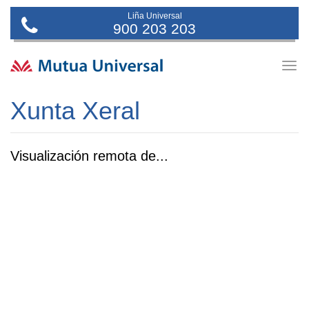
Liña Universal
900 203 203
Togg
navig
Xunta Xeral
Visualización remota de...