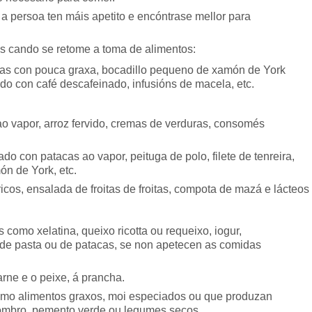
a persoa ten máis apetito e encóntrase mellor para
as cando se retome a toma de alimentos:
tas con pouca graxa, bocadillo pequeno de xamón de York
ado con café descafeinado, infusións de macela, etc.
 ao vapor, arroz fervido, cremas de verduras, consomés
ado con patacas ao vapor, peituga de polo, filete de tenreira,
ón de York, etc.
ricos, ensalada de froitas de froitas, compota de mazá e lácteos
s como xelatina, queixo ricotta ou requeixo, iogur,
 de pasta ou de patacas, se non apetecen as comidas
arne e o peixe, á prancha.
í como alimentos graxos, moi especiados ou que produzan
cogombro, pemento verde ou legumes secos.