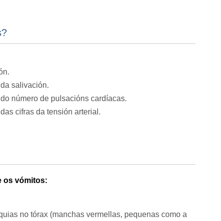
s?
ón.
da salivación.
do número de pulsacións cardíacas.
as cifras da tensión arterial.
e os vómitos:
equias no tórax (manchas vermellas, pequenas como a