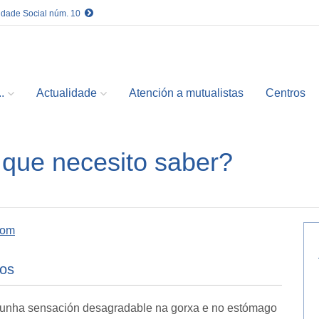
idade Social núm. 10
.
Actualidade
Atención a mutualistas
Centros
 que necesito saber?
com
tos
unha sensación desagradable na gorxa e no estómago