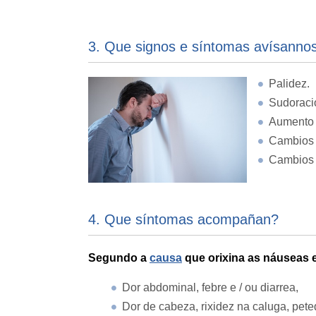
3. Que signos e síntomas avísanno
Palidez.
Sudoraci
Aumento 
Cambios 
Cambios d
4. Que síntomas acompañan?
Segundo a
causa
que orixina as náuseas 
Dor abdominal, febre e / ou diarrea,
Dor de cabeza, rixidez na caluga, pet