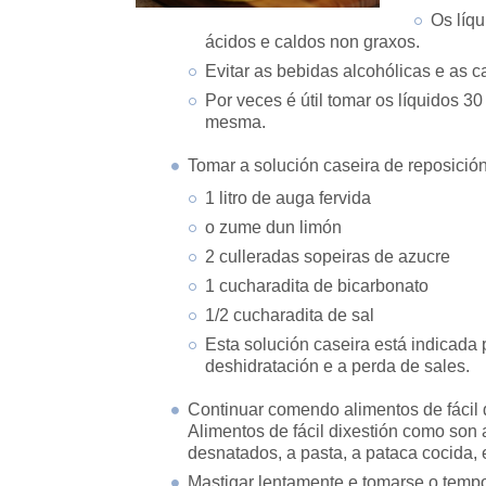
Os líq
ácidos e caldos non graxos.
Evitar as bebidas alcohólicas e as 
Por veces é útil tomar os líquidos 
mesma.
Tomar a solución caseira de reposició
1 litro de auga fervida
o zume dun limón
2 culleradas sopeiras de azucre
1 cucharadita de bicarbonato
1/2 cucharadita de sal
Esta solución caseira está indicada p
deshidratación e a perda de sales.
Continuar comendo alimentos de fácil d
Alimentos de fácil dixestión como son 
desnatados, a pasta, a pataca cocida,
Mastigar lentamente e tomarse o temp