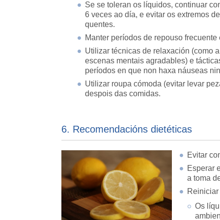
Se se toleran os líquidos, continuar co
6 veces ao día, e evitar os extremos de
quentes.
Manter períodos de repouso frecuente e
Utilizar técnicas de relaxación (como 
escenas mentais agradables) e tácticas
períodos en que non haxa náuseas nin
Utilizar roupa cómoda (evitar levar pez
despois das comidas.
6. Recomendacións dietéticas
Evitar co
Esperar e
a toma d
Reiniciar
Os líqu
ambien