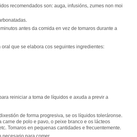
uidos recomendados son: auga, infusións, zumes non moi
carbonatadas.
30 minutos antes da comida en vez de tomaros durante a
n oral que se elabora cos seguintes ingredientes:
ara reiniciar a toma de líquidos e axuda a previr a
ixestión de forma progresiva, se os líquidos toleráronse.
a carne de polo e pavo, o peixe branco e os lácteos
 etc. Tomaros en pequenas cantidades e frecuentemente.
o necesario para comer.