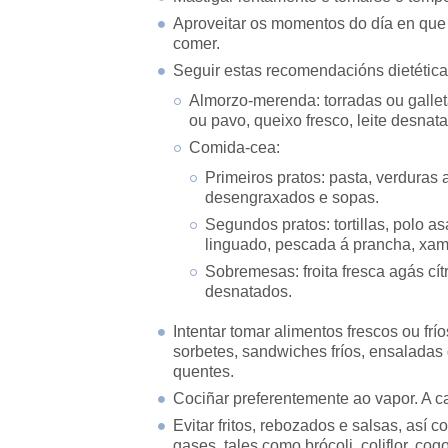
Aproveitar os momentos do día en que 
comer.
Seguir estas recomendacións dietétic
Almorzo-merenda: torradas ou galle
ou pavo, queixo fresco, leite desnat
Comida-cea:
Primeiros pratos: pasta, verduras
desengraxados e sopas.
Segundos pratos: tortillas, polo as
linguado, pescada á prancha, xam
Sobremesas: froita fresca agás cít
desnatados.
Intentar tomar alimentos frescos ou frío
sorbetes, sandwiches fríos, ensaladas
quentes.
Cociñar preferentemente ao vapor. A c
Evitar fritos, rebozados e salsas, as
gases, tales como brócoli, coliflor, 