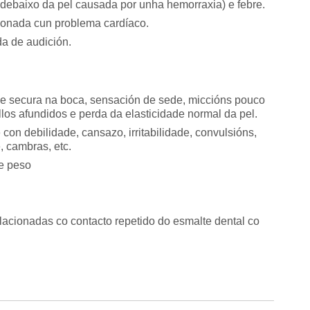
s debaixo da pel causada por unha hemorraxia) e febre.
cionada cun problema cardíaco.
da de audición.
de secura na boca, sensación de sede, miccións pouco
llos afundidos e perda da elasticidade normal da pel.
 con debilidade, cansazo, irritabilidade, convulsións,
e, cambras, etc.
e peso
lacionadas co contacto repetido do esmalte dental co