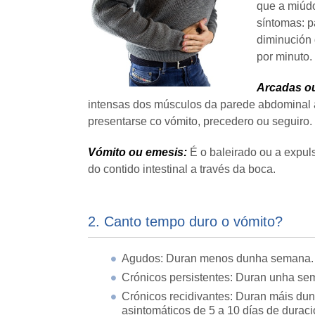
que a miúd
síntomas: p
diminución 
por minuto.
Arcadas ou
intensas dos músculos da parede abdominal a 
presentarse co vómito, precedero ou seguiro.
Vómito ou emesis:
É o baleirado ou a expuls
do contido intestinal a través da boca.
2. Canto tempo duro o vómito?
Agudos: Duran menos dunha semana.
Crónicos persistentes: Duran unha s
Crónicos recidivantes: Duran máis du
asintomáticos de 5 a 10 días de duraci