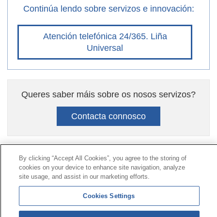
Continúa lendo sobre servizos e innovación:
Atención telefónica 24/365. Liña
Universal
Queres saber máis sobre os nosos servizos?
Contacta connosco
By clicking “Accept All Cookies”, you agree to the storing of
Contacto
|
Perfil do contratante
|
Reclamacións
cookies on your device to enhance site navigation, analyze
Liña Universal 900 203 203
|
Zona Privada Comisión de
site usage, and assist in our marketing efforts.
Prestacións Especiais
|
Zona Privada Provedor Sanitario
Cookies Settings
© Mutua Universal 2026|
Mapa do sitio
|
Aviso legal
|