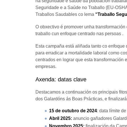
na seguridade e saúde da poboación traballa
Seguridade e a Saúde no Traballo (EU-OSHA
Traballos Saudables co lema
“Traballo Segu
O obxectivo é promover unha transformación 
traballo cun enfoque centrado nas persoas
.
Esta campaña está aliñada tanto co enfoque
para erradicar a mortalidade laboral como cos
centrados en lograr que esta transformación 
empresas.
Axenda: datas clave
Destacamos a continuación os principais fit
dos Galardóns ás Boas Prácticas, e finaliza
15 de outubro de 2024
: data límite 
Abril 2025:
anuncio gañadores Galard
Novembro 2025:
finalización da Camp