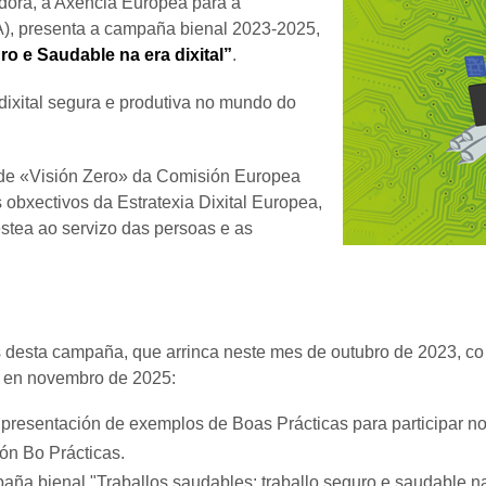
dora, a Axencia Europea para a
), presenta a campaña bienal 2023-2025,
ro e Saudable na era dixital”
.
dixital segura e produtiva no mundo do
 de «Visión Zero» da Comisión Europea
 obxectivos da Estratexia Dixital Europea,
estea ao servizo das persoas e as
os desta campaña, que arrinca neste mes de outubro de 2023, c
rá en novembro de 2025:
de presentación de exemplos de Boas Prácticas para participar n
ón Bo Prácticas.
aña bienal "Traballos saudables: traballo seguro e saudable na 