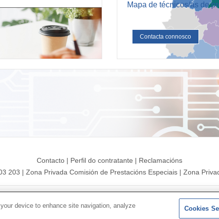
Mapa de técnicos/as de p
Contacta connosco
Contacto
|
Perfil do contratante
|
Reclamacións
203 203
|
Zona Privada Comisión de Prestacións Especiais
|
Zona Privad
Mapa do sitio
|
Aviso legal
|
Política de Protección de Datos
|
Poli
 your device to enhance site navigation, analyze
Cookies Se
Síguenos en:
X