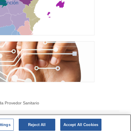
revención
a Provedor Sanitario
costarriqueña de cookies
ttings
Reject All
Accept All Cookies