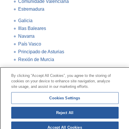
Comunidade Valenciana
Estremadura
Galicia
Illas Baleares
Navarra
País Vasco
Principado de Asturias
Rexión de Murcia
By clicking “Accept All Cookies”, you agree to the storing of
Contacto
|
Perfil do contratante
|
Reclamacións
cookies on your device to enhance site navigation, analyze
Liña Universal 900 203 203
|
Zona Privada Comisión de
site usage, and assist in our marketing efforts.
Prestacións Especiais
|
Zona Privada Provedor Sanitario
Cookies Settings
© Mutua Universal 2026|
Mapa do sitio
|
Aviso legal
|
Reject All
Política de Protección de Datos
|
Policostarriqueña de
cookies
Síguenos en:
Accept All Cookies
X