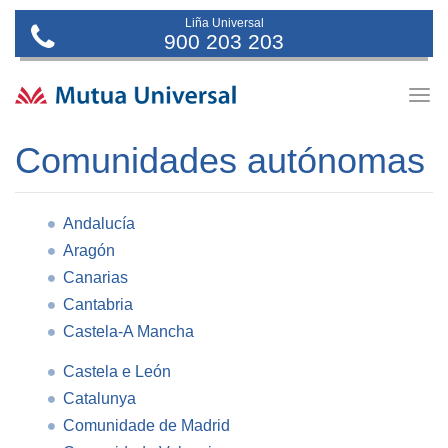
Liña Universal
900 203 203
Togg
navig
Comunidades autónomas
Andalucía
Aragón
Canarias
Cantabria
Castela-A Mancha
Castela e León
Catalunya
Comunidade de Madrid