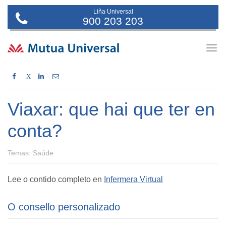
Liña Universal
900 203 203
Togg
navig
X
Viaxar: que hai que ter en
conta?
Temas: Saúde
Lee o contido completo en
Infermera Virtual
O consello personalizado