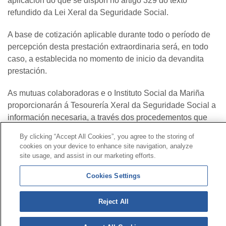
aplicación do que se dispón no artigo 329 do texto
refundido da Lei Xeral da Seguridade Social.
A base de cotización aplicable durante todo o período de
percepción desta prestación extraordinaria será, en todo
caso, a establecida no momento de inicio da devandita
prestación.
As mutuas colaboradoras e o Instituto Social da Mariña
proporcionarán á Tesourería Xeral da Seguridade Social a
información necesaria, a través dos procedementos que
estableza esta última, tanto no momento do
By clicking “Accept All Cookies”, you agree to the storing of
recoñecemento provisional da prestación como na revisión
cookies on your device to enhance site navigation, analyze
posterior.
site usage, and assist in our marketing efforts.
Extinción:
Cookies Settings
Extinguirase o dereito á prestación se durante a
Reject All
percepción da mesma concorren os requisitos para causar
dereito á prestación de cesamento de actividade do artigo