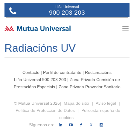
Liña Universal
900 203 203
Togg
navig
Radiacións UV
Contacto
|
Perfil do contratante
|
Reclamacións
Liña Universal 900 203 203
|
Zona Privada Comisión de
Prestacións Especiais
|
Zona Privada Provedor Sanitario
© Mutua Universal 2026|
Mapa do sitio
|
Aviso legal
|
Política de Protección de Datos
|
Policostarriqueña de
cookies
Síguenos en:
X