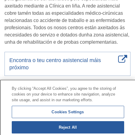
axeitado mediante a Clínica en liña. A rede asistencial
cobre tamén todas as especialidades médico-cirúrxicas
relacionadas co accidente de traballo e as enfermidades
profesionais. Todos os nosos centros están axeitados ás
necesidades do servizo e dotados dunha zona asistencial,
unha de rehabilitación e de probas complementarias.
Encontra o teu centro asistencial máis
próximo
By clicking “Accept All Cookies”, you agree to the storing of
Contacto
|
Perfil do contratante
|
Reclamacións
cookies on your device to enhance site navigation, analyze
Liña Universal 900 203 203
|
Zona Privada Comisión de
site usage, and assist in our marketing efforts.
Prestacións Especiais
|
Zona Privada Provedor Sanitario
Cookies Settings
© Mutua Universal 2026|
Mapa do sitio
|
Aviso legal
|
Política de Protección de Datos
|
Policostarriqueña de
Reject All
cookies