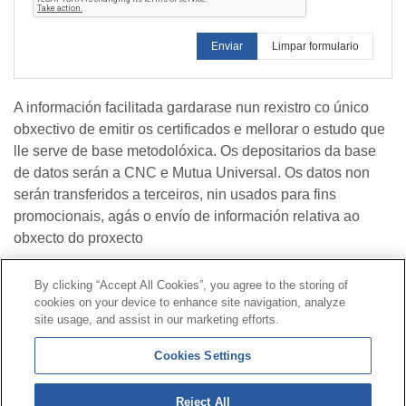
Enviar
Limpar formulario
A información facilitada gardarase nun rexistro co único
obxectivo de emitir os certificados e mellorar o estudo que
lle serve de base metodolóxica. Os depositarios da base
de datos serán a CNC e Mutua Universal. Os datos non
serán transferidos a terceiros, nin usados para fins
promocionais, agás o envío de información relativa ao
obxecto do proxecto
By clicking “Accept All Cookies”, you agree to the storing of
Contacto
|
Perfil do contratante
|
Reclamacións
cookies on your device to enhance site navigation, analyze
Liña Universal 900 203 203
|
Zona Privada Comisión de
site usage, and assist in our marketing efforts.
Prestacións Especiais
|
Zona Privada Provedor Sanitario
Cookies Settings
© Mutua Universal 2026|
Mapa do sitio
|
Aviso legal
|
Reject All